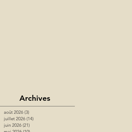
Archives
août 2026
(3)
3 posts
juillet 2026
(14)
14 posts
juin 2026
(21)
21 posts
mai 2026
(10)
10 posts