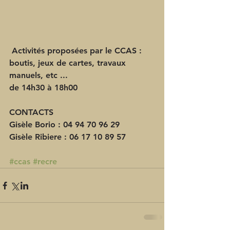
 Activités proposées par le CCAS : 
boutis, jeux de cartes, travaux 
manuels, etc ... 
de 14h30 à 18h00 
CONTACTS 
Gisèle Borio : 04 94 70 96 29       
Gisèle Ribiere : 06 17 10 89 57 
#ccas
#recre