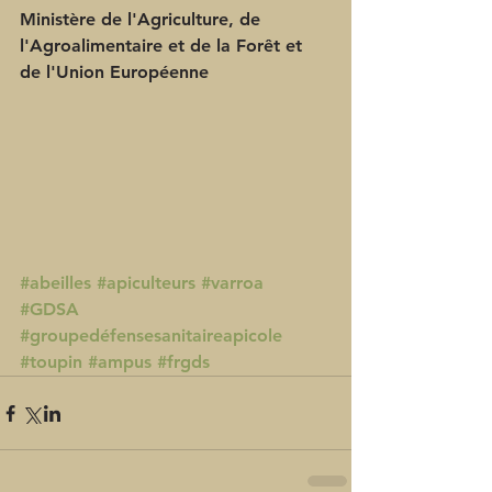
Ministère de l'Agriculture, de 
l'Agroalimentaire et de la Forêt et 
de l'Union Européenne
#abeilles
#apiculteurs
#varroa
#GDSA
#groupedéfensesanitaireapicole
#toupin
#ampus
#frgds