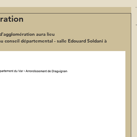
ration
d'agglomération aura lieu
au conseil départemental - salle Edouard Soldani à 