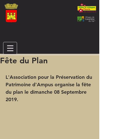
Fête du Plan
L'
A
ssociation pour la 
P
réservation du 
P
atrimoine d'
A
mpus organise la fête 
du plan le dimanche 08 Septembre 
2019.