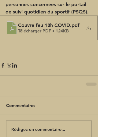
personnes concernées sur le portail 
de suivi quotidien du sportif (PSQS).
Couvre feu 18h COVID
.pdf
Télécharger PDF • 124KB
Commentaires
Rédigez un commentaire...