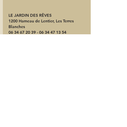
LE JARDIN DES RÊVES
1200 Hameau de Lentier, Les Terres
Blanches
06 34 67 20 39 - 06 34 47
13 54
E-mail :
mam-
lejardindesreves83@hotmail.com
La Maison d'Assistantes Maternelles
accueille des enfants âgés de 3 mois à
6 ans du lundi au vendredi de 7h30 à
18h30.​​
Les assistantes maternelles Mélissa et
Morgane proposent des activités
autour de la nature, du bien-être et de
la découverte aux enfants.