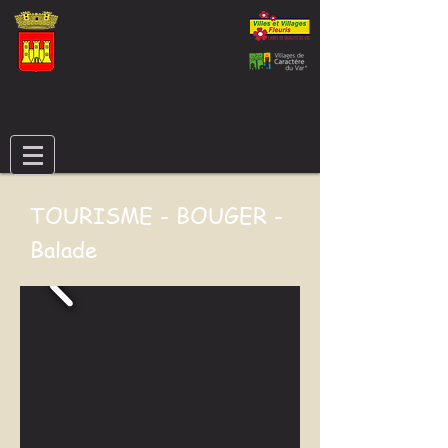
TOURISME
-
BOUGER
-
Balade