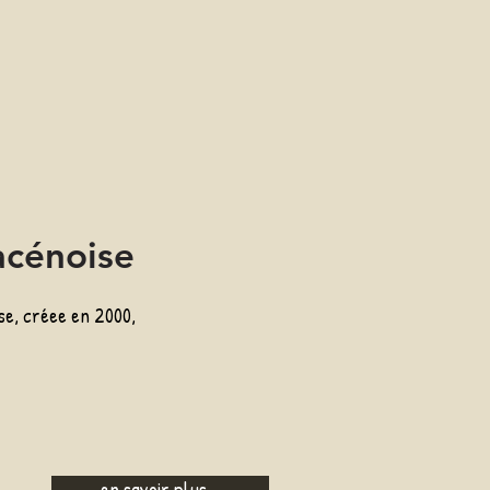
acénoise
e, créee en 2000,
en savoir plus ...