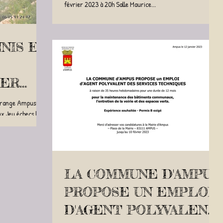
février 2023 à 20h Salle Maurice...
NNIS ET
IER
grange Ampusian
ux Jeu échecs le
LA COMMUNE D'AMPUS
PROPOSE UN EMPLOI
D'AGENT POLYVALENT