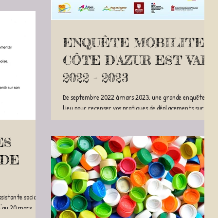
ENQUÊTE MOBILITE
CÔTE D'AZUR EST VAR
2022 - 2023
De septembre 2022 à mars 2023, une grande enquête a
lieu pour recenser vos pratiques de déplacements sur le
territoire. Pour savoir...
ES
 DE
AU 20
istante sociale,
u'au 20 mars