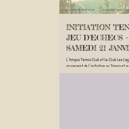
INITIATION TE
JEU D'ECHECS -
SAMEDI 21 JANV
2023
L'Ampus Tennis Club et le Club Leo La
organisent de l'initiation au Tennis et a
samedi 21 Janvier 2023 de...