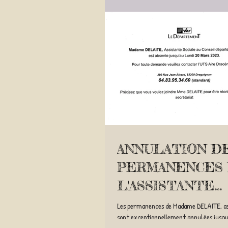
ANNULATION D
PERMANENCES
L'ASSISTANTE
SOCIALE JUSQU'
Les permanences de Madame DELAITE, ass
sont exceptionnellement annulées jusq
MARS 2023