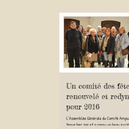
Un comité des fêt
renouvelé et redy
pour 2016
L'Assemblée Générale du Comité Ampus 
tenue hier soir et a connu un beau succè