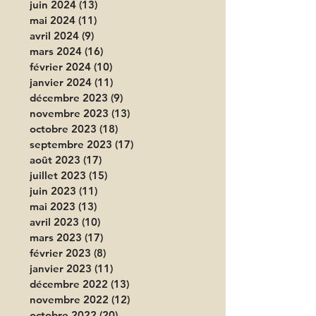
juin 2024
(13)
13 posts
mai 2024
(11)
11 posts
avril 2024
(9)
9 posts
mars 2024
(16)
16 posts
février 2024
(10)
10 posts
janvier 2024
(11)
11 posts
décembre 2023
(9)
9 posts
novembre 2023
(13)
13 posts
octobre 2023
(18)
18 posts
septembre 2023
(17)
17 posts
août 2023
(17)
17 posts
juillet 2023
(15)
15 posts
juin 2023
(11)
11 posts
mai 2023
(13)
13 posts
avril 2023
(10)
10 posts
mars 2023
(17)
17 posts
février 2023
(8)
8 posts
janvier 2023
(11)
11 posts
décembre 2022
(13)
13 posts
novembre 2022
(12)
12 posts
octobre 2022
(20)
20 posts