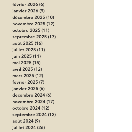
février 2026
(6)
6 posts
janvier 2026
(9)
9 posts
décembre 2025
(10)
10 posts
novembre 2025
(12)
12 posts
octobre 2025
(11)
11 posts
septembre 2025
(17)
17 posts
août 2025
(16)
16 posts
juillet 2025
(11)
11 posts
juin 2025
(11)
11 posts
mai 2025
(15)
15 posts
avril 2025
(12)
12 posts
mars 2025
(12)
12 posts
février 2025
(7)
7 posts
janvier 2025
(6)
6 posts
décembre 2024
(6)
6 posts
novembre 2024
(17)
17 posts
octobre 2024
(12)
12 posts
septembre 2024
(12)
12 posts
août 2024
(9)
9 posts
juillet 2024
(26)
26 posts