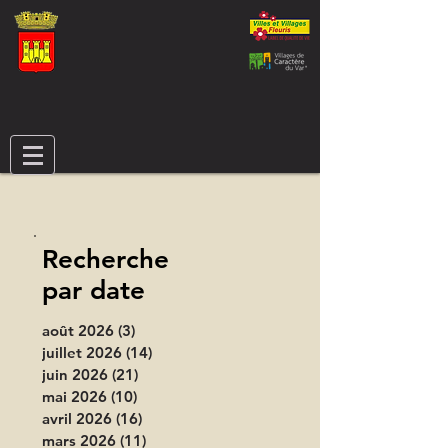
Recherche
par date
août 2026
(3)
3 posts
juillet 2026
(14)
14 posts
juin 2026
(21)
21 posts
mai 2026
(10)
10 posts
avril 2026
(16)
16 posts
mars 2026
(11)
11 posts