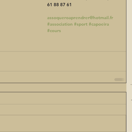
61 88 87 61 
assoqueroaprendrer@hotmail.fr
#association
#sport
#capoeira
#cours