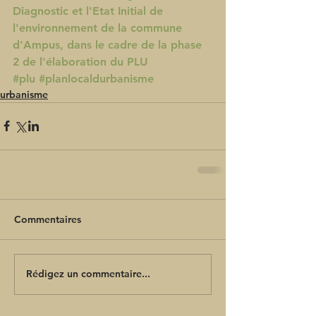
Diagnostic et l'Etat Initial de 
l'environnement de la commune 
d'Ampus, dans le cadre de la phase 
2 de l'élaboration du PLU
#plu
#planlocaldurbanisme
urbanisme
Commentaires
Rédigez un commentaire...