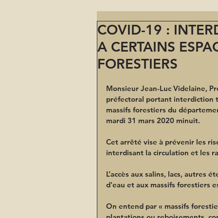
COVID-19 : INTE
A CERTAINS ESPA
FORESTIERS
Monsieur Jean-Luc Videlaine, Pr
préfectoral portant interdiction 
massifs forestiers du départeme
mardi 31 mars 2020 minuit
.
Cet arrêté vise à prévenir les r
interdisant la circulation et le
L’accès aux salins, lacs, autres 
d'eau et aux massifs forestiers es
On entend par « massifs forestiers
plantations ou reboisements, co