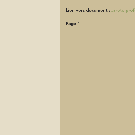
Lien vers document : 
arrêté pré
Page 1