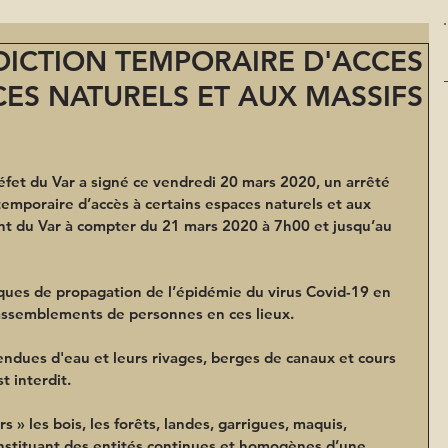
RDICTION TEMPORAIRE D'ACCES
CES NATURELS ET AUX MASSIFS
éfet du Var a signé ce vendredi 20 mars 2020, 
un arrêté 
temporaire d’accès à certains espaces naturels et aux 
nt du Var à compter du 21 mars 2020 à 7h00 et jusqu’au 
isques de propagation de l’épidémie du virus Covid-19 en 
s rassemblements de personnes en ces lieux.
étendues d'eau et leurs rivages, berges de canaux et cours 
t interdit.
 » les bois, les forêts, landes, garrigues, maquis, 
nstituant des entités continues et homogènes d’une 