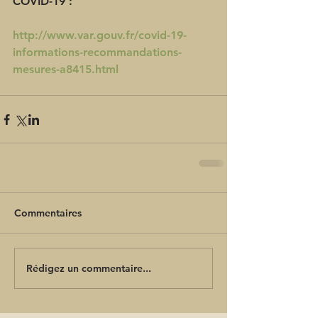
COVID-19 :
http://www.var.gouv.fr/covid-19-
informations-recommandations-
mesures-a8415.html
Commentaires
Rédigez un commentaire...