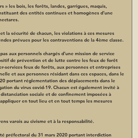
 » les bois, les forêts, landes, garrigues, maquis, 
nstituant des entités continues et homogènes d’une 
hectares.
 et la sécurité de chacun, les violations à ces mesures 
ndes prévues pour les contraventions de la 4ème classe.
 pas aux personnels chargés d’une mission de service 
sitif de prévention et de lutte contre les feux de forêt 
ter-services feux de forêts, aux personnes et entreprises 
nnelle et aux personnes résidant dans ces espaces, dans le 
20 portant réglementation des déplacements dans le 
agation du virus covid-19. Chacun est également invité à 
distanciation sociale et de confinement imposées à 
 appliquer en tout lieu et en tout temps les mesures 
yens varois au civisme et à la responsabilité.
êté préfectoral du 31 mars 2020 portant interdiction 