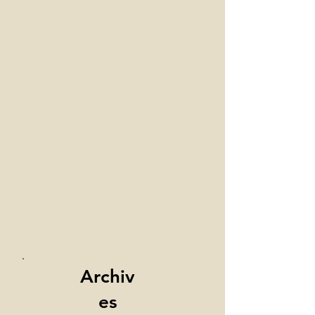
Archiv
es