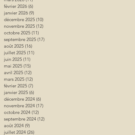
février 2026
(6)
6 posts
janvier 2026
(9)
9 posts
décembre 2025
(10)
10 posts
novembre 2025
(12)
12 posts
octobre 2025
(11)
11 posts
septembre 2025
(17)
17 posts
août 2025
(16)
16 posts
juillet 2025
(11)
11 posts
juin 2025
(11)
11 posts
mai 2025
(15)
15 posts
avril 2025
(12)
12 posts
mars 2025
(12)
12 posts
février 2025
(7)
7 posts
janvier 2025
(6)
6 posts
décembre 2024
(6)
6 posts
novembre 2024
(17)
17 posts
octobre 2024
(12)
12 posts
septembre 2024
(12)
12 posts
août 2024
(9)
9 posts
juillet 2024
(26)
26 posts