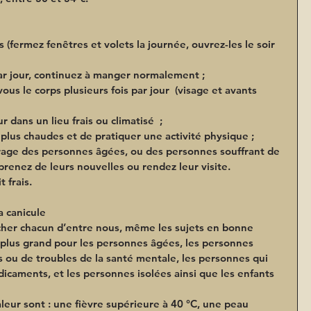
(fermez fenêtres et volets la journée, ouvrez-les le soir 
par jour, continuez à manger normalement ;
ous le corps plusieurs fois par jour  (visage et avants 
 dans un lieu frais ou climatisé  ;
 plus chaudes et de pratiquer une activité physique ;
rage des personnes âgées, ou des personnes souffrant de 
prenez de leurs nouvelles ou rendez leur visite. 
 frais.
a canicule
cher chacun d’entre nous, même les sujets en bonne 
 plus grand pour les personnes âgées, les personnes 
 ou de troubles de la santé mentale, les personnes qui 
caments, et les personnes isolées ainsi que les enfants 
leur sont
 : une fièvre supérieure à 40 °C, une peau 