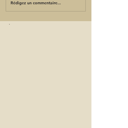
Rédigez un commentaire...