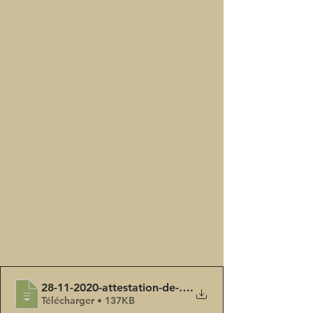
28-11-2020-attestation-de-deplacement-de
.
Télécharger • 137KB