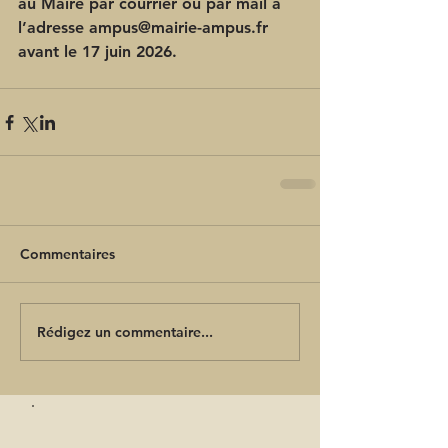
au Maire par courrier ou par mail à 
l’adresse ampus@mairie-ampus.fr 
avant le 17 juin 2026.
Commentaires
Rédigez un commentaire...