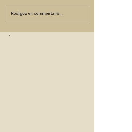
Rédigez un commentaire...