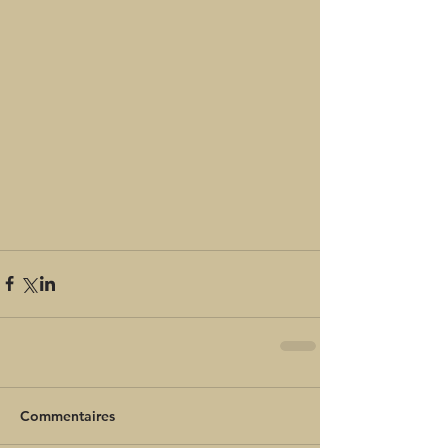
Commentaires