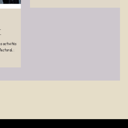
X
s activités
fectoral :