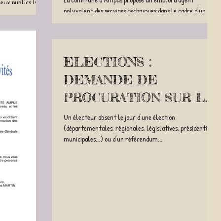
ieux publics (voies
polyvalent des services techniques dans le cadre d'un
Contrat d'Accompagnement vers l'Emploi...
ELECTIONS :
DEMANDE DE
PROCURATION SUR LE
TELESERVICE «MA
Un électeur absent le jour d'une élection
(départementales, régionales, législatives, présidentielle,
PROCURATION»
municipales...) ou d'un référendum...