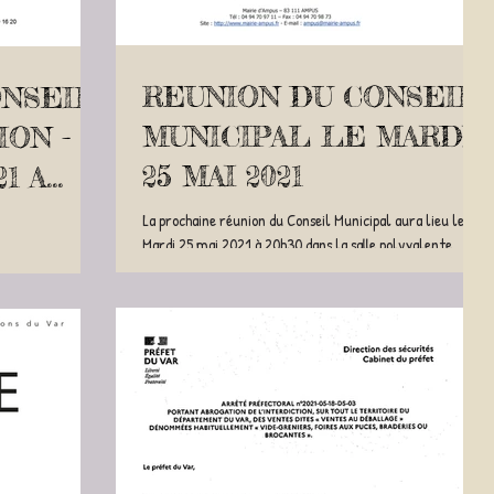
REUNION DU CONSEIL
ONSEIL
MUNICIPAL LE MARDI
ON -
25 MAI 2021
21 A
La prochaine réunion du Conseil Municipal aura lieu le :
Mardi 25 mai 2021 à 20h30 dans la salle polyvalente
Maurice Michel située 61...