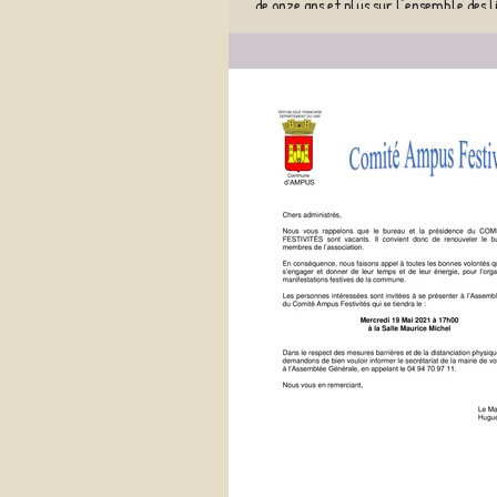
de onze ans et plus sur l’ensemble des l
et espaces publics)...