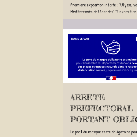
LEGENDES
Première exposition inédite : "Ulysse, v
Méditerranée de légendes" "L'exposition
comme un voyage dans les pas...
ARRETE
PREFECTORAL
PORTANT OBLI
DU PORT DE M
Le port du masque reste obligatoire po