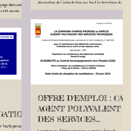
abrogation de l'interdiction sur tout le territoire du
oyage dans une
département du Var, des ventes...
 a été pensée
OFFRE D'EMPLOI : CAE
AGENT POLYVALENT
GATION
DES SERVICES
ASQUE
ur toute personne
TECHNIQUES
La commune d'Ampus propose un emploi d'agent