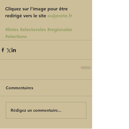
Cliquez sur l'image pour être 
redirigé vers le site 
ouijevote.fr 
#listes
#electorales
#regionales
#elections
Commentaires
Rédigez un commentaire...