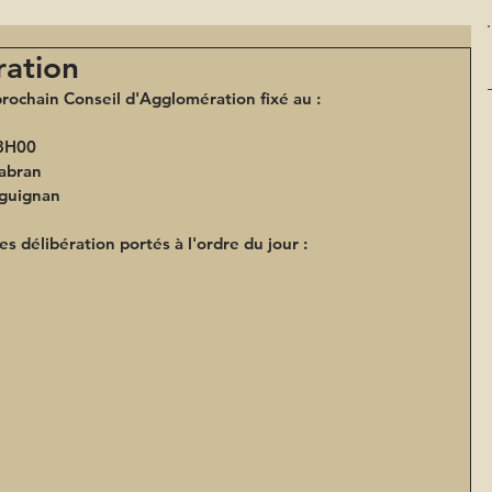
ration
rochain Conseil d'Agglomération fixé au :
8H00
habran
aguignan
es délibération portés à l'ordre du jour : 