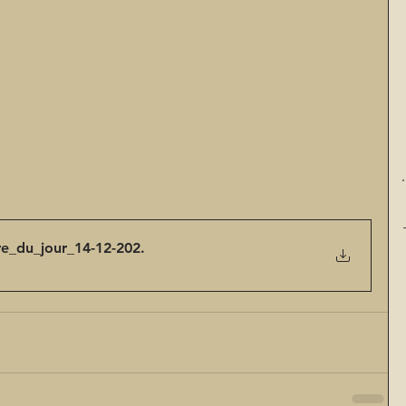
re_du_jour_14-12-202
.