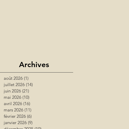
Archives
août 2026
(1)
1 post
juillet 2026
(14)
14 posts
juin 2026
(21)
21 posts
mai 2026
(10)
10 posts
avril 2026
(16)
16 posts
mars 2026
(11)
11 posts
février 2026
(6)
6 posts
janvier 2026
(9)
9 posts
décembre 2025
(10)
10 posts